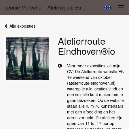
Leonie Maréchal - Atelierroute Eindhoven®io
Tog
navi
Alle exposities
Atelierroute
Eindhoven®io
Voor meer exposities zie mijn
CV! De Atelierroute website Elk
1e weekend van oktober
(atelierroute-eindhoven.nl)
waarop je alle locaties vindt en
een selectie kunt maken om te
gaan bezoeken. Op de website
staan alle ruim 70 kunstenaars
met een afbeelding en het
adres vermeld. De ateliers zijn
open van 11 tot 17 uur op